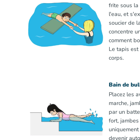
frite sous la
l'eau, et s'
soucier de la
concentre un
comment bou
Le tapis est 
corps.
Bain de bul
Placez les a
marche, jam
par un batt
fort, jambes
uniquement 
devenir auto