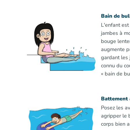
Bain de bul
L'enfant est
jambes à moi
bouge lente
augmente pr
gardant les
connu du cou
« bain de bul
Battement 
Posez les av
agripper le 
corps bien a