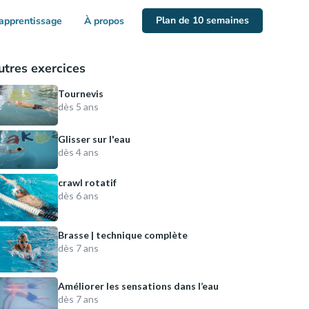
Plan de 10 semaines
apprentissage
À propos
utres exercices
Tournevis
dès 5 ans
Glisser sur l'eau
dès 4 ans
crawl rotatif
dès 6 ans
Brasse | technique complète
dès 7 ans
Améliorer les sensations dans l’eau
dès 7 ans